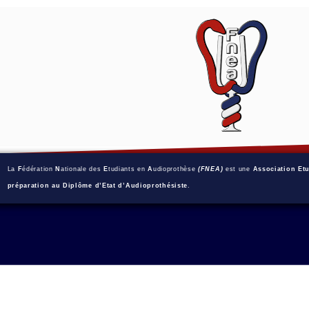
La
F
édération
N
ationale des
E
tudiants en
A
udioprothèse
(FNEA)
est une
Association Et
préparation au Diplôme d’Etat d’Audioprothésiste
.