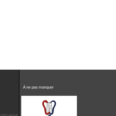
À ne pas manquer
é
ublication