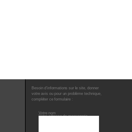
Besoin d’informations sur le site, donner
votre avis ou pour un problème technique,
compléter ce formulaire :
Votre nom
Votre adresse de messagerie
Objet
Votre message