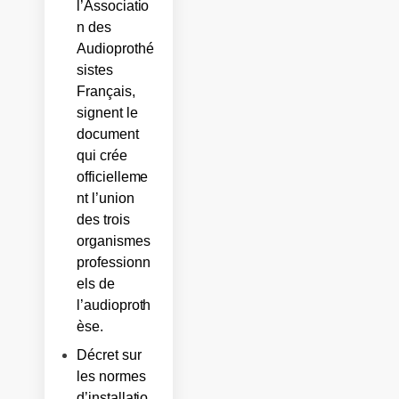
l’Associatio
n des
Audioprothé
sistes
Français,
signent le
document
qui crée
officielleme
nt l’union
des trois
organismes
professionn
els de
l’audioproth
èse.
Décret sur
les normes
d’installatio