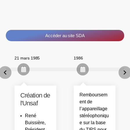
Accéder au site SDA
21 mars 1985
1986
Création de
Remboursem
ent de
l'Unsaf
l’appareillage
René
stéréophoniqu
Buissière,
e sur la base
Président
du TIPS pour