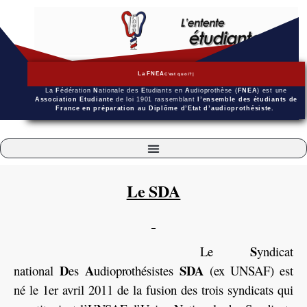
La FNEA
C'est quoi?
La
F
édération
N
ationale des
E
tudiants en
A
udioprothèse (
FNEA
) est une
Association Etudiante
de loi 1901 rassemblant
l’ensemble des étudiants de
France en préparation au Diplôme d’Etat d’audioprothésiste.
Le SDA
S
Le
yndicat
D
A
SDA
national
es
udioprothésistes
(ex UNSAF) est
né le 1er avril 2011 de la fusion des trois syndicats qui