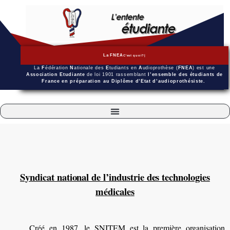
La FNEA
La
F
édération
N
ationale des
E
tudiants en
A
udioprothèse (
FNEA
) est une
Association Etudiante
de loi 1901 rassemblant
l’ensemble des étudiants de
France en préparation au Diplôme d’Etat d’audioprothésiste.
Syndicat national de l’industrie des technologies
médicales
Créé en 1987, le SNITEM est la première organisation