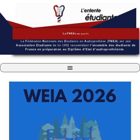
La FNEA
C'est quoi?
La
F
édération
N
ationale des
E
tudiants en
A
udioprothèse (
FNEA
) est une
Association Etudiante
de loi 1901 rassemblant
l’ensemble des étudiants de
France en préparation au Diplôme d’Etat d’audioprothésiste.