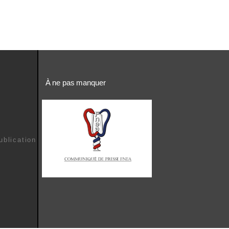
À ne pas manquer
é
ublication