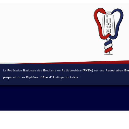
La
F
édération
N
ationale des
E
tudiants en
A
udioprothèse
(FNEA)
est une
Association Et
préparation au Diplôme d’Etat d’Audioprothésiste
.