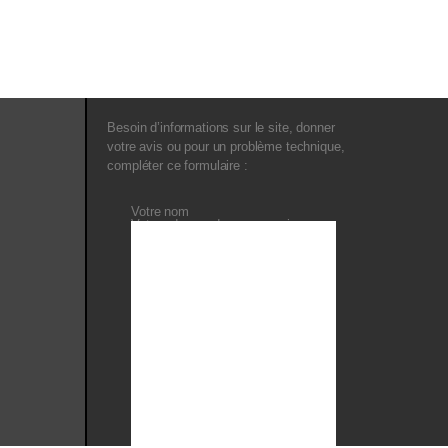
Besoin d’informations sur le site, donner
votre avis ou pour un problème technique,
compléter ce formulaire :
Votre nom
Votre adresse de messagerie
Objet
Votre message