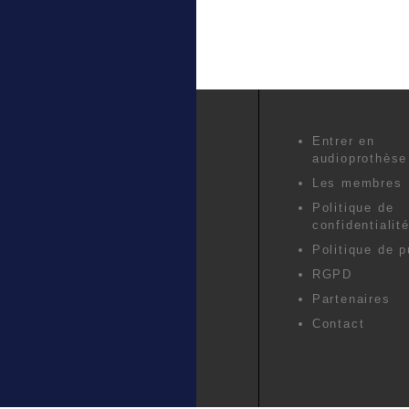
Entrer en
audioprothèse
Les membres
Politique de
confidentialit
Politique de p
RGPD
Partenaires
Contact