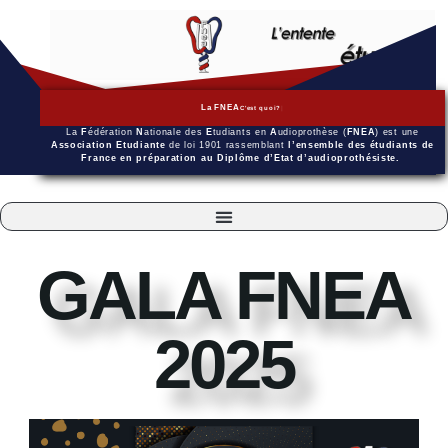
La FNEA
C'est quoi?
La
F
édération
N
ationale des
E
tudiants en
A
udioprothèse (
FNEA
) est une
Association Etudiante
de loi 1901 rassemblant
l’ensemble des étudiants de
France en préparation au Diplôme d’Etat d’audioprothésiste.
GALA FNEA
2025