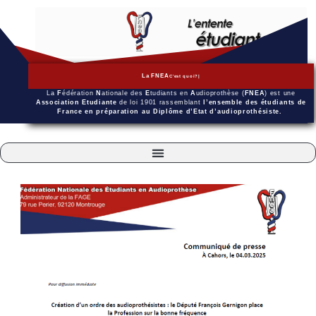
La FNEA
C'est quoi?
La
F
édération
N
ationale des
E
tudiants en
A
udioprothèse (
FNEA
) est une
Association Etudiante
de loi 1901 rassemblant
l’ensemble des étudiants de
France en préparation au Diplôme d’Etat d’audioprothésiste.