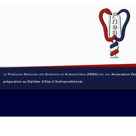
La
F
édération
N
ationale des
E
tudiants en
A
udioprothèse
(FNEA)
est une
Association Et
préparation au Diplôme d’Etat d’Audioprothésiste
.